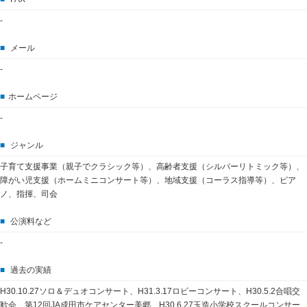
-
■
メール
-
■
ホームページ
-
■
ジャンル
子育て支援事業（親子でクラシック等）、高齢者支援（シルバーリトミック等）、
障がい児支援（ホームミニコンサート等）、地域支援（コーラス指導等）、ピア
ノ、指揮、司会
■
公演料など
-
■
過去の実績
H30.10.27ソロ＆デュオコンサート、H31.3.17ロビーコンサート、H30.5.2合唱交
歓会、第12回JA成田市ケアセンター美郷、H30.6.27玉造小学校スクールコンサー