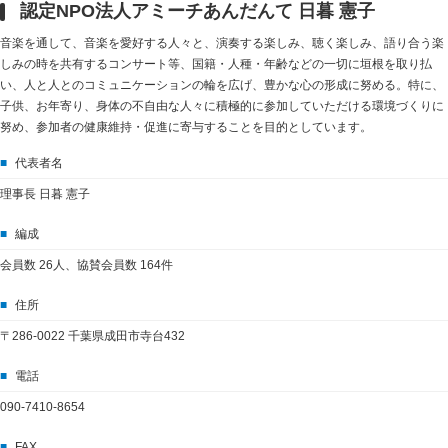
認定NPO法人アミーチあんだんて 日暮 憲子
音楽を通して、音楽を愛好する人々と、演奏する楽しみ、聴く楽しみ、語り合う楽
しみの時を共有するコンサート等、国籍・人種・年齢などの一切に垣根を取り払
い、人と人とのコミュニケーションの輪を広げ、豊かな心の形成に努める。特に、
子供、お年寄り、身体の不自由な人々に積極的に参加していただける環境づくりに
努め、参加者の健康維持・促進に寄与することを目的としています。
■
代表者名
理事長 日暮 憲子
■
編成
会員数 26人、協賛会員数 164件
■
住所
〒286-0022 千葉県成田市寺台432
■
電話
090-7410-8654
■
FAX