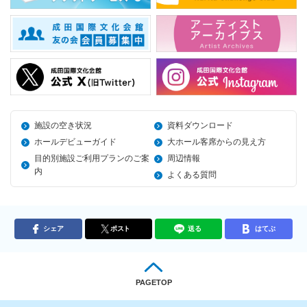
施設の空き状況
資料ダウンロード
ホールデビューガイド
大ホール客席からの見え方
目的別施設ご利用プランのご案
周辺情報
内
よくある質問
シェア
ポスト
送る
はてぶ
PAGETOP