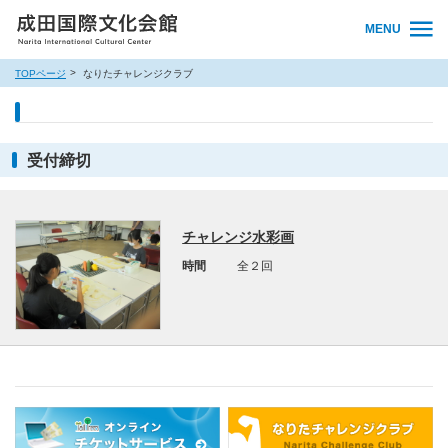
MENU
TOPページ
なりたチャレンジクラブ
受付締切
チャレンジ水彩画
時間
全２回