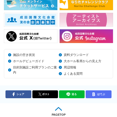
施設の空き状況
資料ダウンロード
ホールデビューガイド
大ホール客席からの見え方
目的別施設ご利用プランのご案
周辺情報
内
よくある質問
シェア
ポスト
送る
はてぶ
PAGETOP