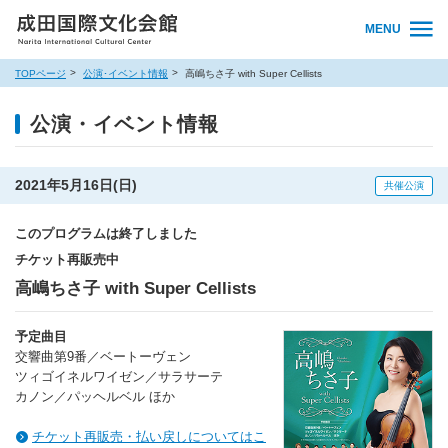
MENU
TOPページ
公演･イベント情報
高嶋ちさ子 with Super Cellists
公演・イベント情報
2021年5月16日(日)
共催公演
このプログラムは終了しました
チケット再販売中
高嶋ちさ子 with Super Cellists
予定曲目
交響曲第9番／ベートーヴェン
ツィゴイネルワイゼン／サラサーテ
カノン／パッヘルベル ほか
チケット再販売・払い戻しについてはこ