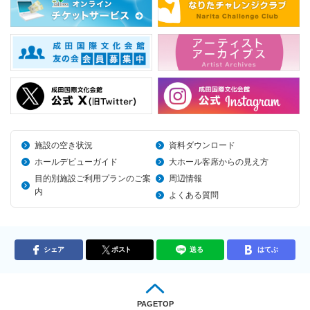
施設の空き状況
資料ダウンロード
ホールデビューガイド
大ホール客席からの見え方
目的別施設ご利用プランのご案
周辺情報
内
よくある質問
シェア
ポスト
送る
はてぶ
PAGETOP