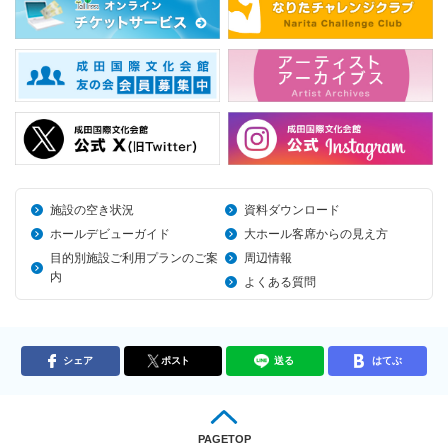
施設の空き状況
資料ダウンロード
ホールデビューガイド
大ホール客席からの見え方
目的別施設ご利用プランのご案
周辺情報
内
よくある質問
シェア
ポスト
送る
はてぶ
PAGETOP