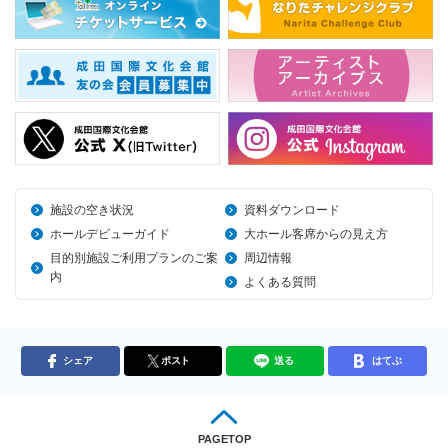
施設の空き状況
資料ダウンロード
ホールデビューガイド
大ホール客席からの見え方
目的別施設ご利用プランのご案
周辺情報
内
よくある質問
シェア
ポスト
送る
はてぶ
PAGETOP