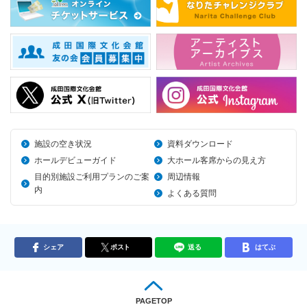
施設の空き状況
資料ダウンロード
ホールデビューガイド
大ホール客席からの見え方
目的別施設ご利用プランのご案
周辺情報
内
よくある質問
シェア
ポスト
送る
はてぶ
PAGETOP