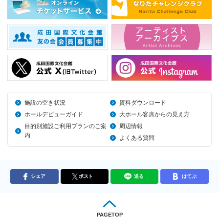
施設の空き状況
資料ダウンロード
ホールデビューガイド
大ホール客席からの見え方
目的別施設ご利用プランのご案
周辺情報
内
よくある質問
シェア
ポスト
送る
はてぶ
PAGETOP