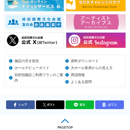
施設の空き状況
資料ダウンロード
ホールデビューガイド
大ホール客席からの見え方
目的別施設ご利用プランのご案
周辺情報
内
よくある質問
シェア
ポスト
送る
はてぶ
PAGETOP