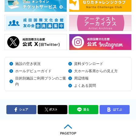
施設の空き状況
資料ダウンロード
ホールデビューガイド
大ホール客席からの見え方
目的別施設ご利用プランのご案
周辺情報
内
よくある質問
シェア
ポスト
送る
はてぶ
PAGETOP