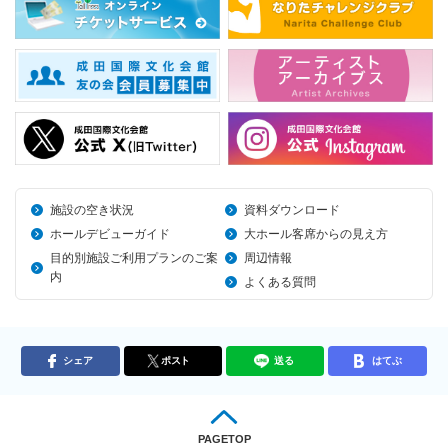
施設の空き状況
資料ダウンロード
ホールデビューガイド
大ホール客席からの見え方
目的別施設ご利用プランのご案
周辺情報
内
よくある質問
シェア
ポスト
送る
はてぶ
PAGETOP