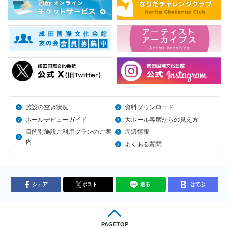
施設の空き状況
資料ダウンロード
ホールデビューガイド
大ホール客席からの見え方
目的別施設ご利用プランのご案
周辺情報
内
よくある質問
シェア
ポスト
送る
はてぶ
PAGETOP