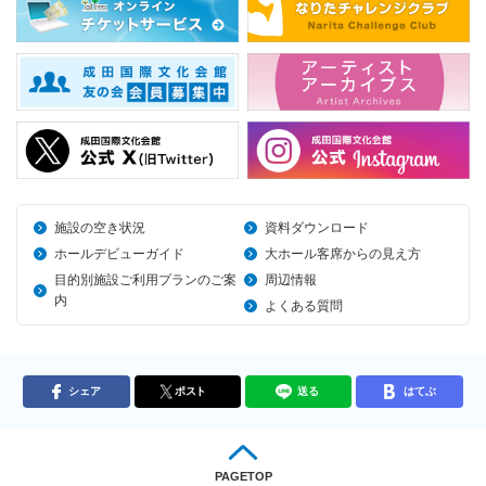
施設の空き状況
資料ダウンロード
ホールデビューガイド
大ホール客席からの見え方
目的別施設ご利用プランのご案
周辺情報
内
よくある質問
シェア
ポスト
送る
はてぶ
PAGETOP