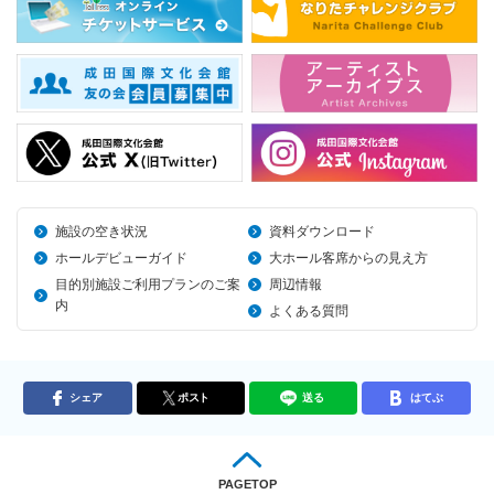
施設の空き状況
資料ダウンロード
ホールデビューガイド
大ホール客席からの見え方
目的別施設ご利用プランのご案
周辺情報
内
よくある質問
シェア
ポスト
送る
はてぶ
PAGETOP