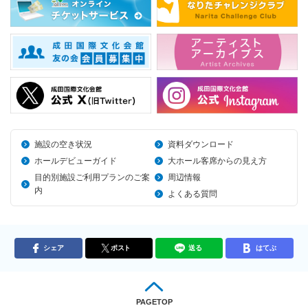
施設の空き状況
資料ダウンロード
ホールデビューガイド
大ホール客席からの見え方
目的別施設ご利用プランのご案
周辺情報
内
よくある質問
シェア
ポスト
送る
はてぶ
PAGETOP