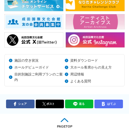
施設の空き状況
資料ダウンロード
ホールデビューガイド
大ホール客席からの見え方
目的別施設ご利用プランのご案
周辺情報
内
よくある質問
シェア
ポスト
送る
はてぶ
PAGETOP