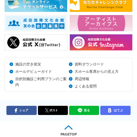
施設の空き状況
資料ダウンロード
ホールデビューガイド
大ホール客席からの見え方
目的別施設ご利用プランのご案
周辺情報
内
よくある質問
シェア
ポスト
送る
はてぶ
PAGETOP