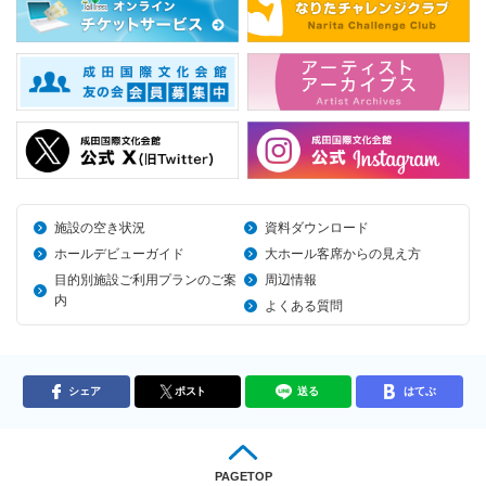
施設の空き状況
資料ダウンロード
ホールデビューガイド
大ホール客席からの見え方
目的別施設ご利用プランのご案
周辺情報
内
よくある質問
シェア
ポスト
送る
はてぶ
PAGETOP