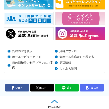
施設の空き状況
資料ダウンロード
ホールデビューガイド
大ホール客席からの見え方
目的別施設ご利用プランのご案
周辺情報
内
よくある質問
シェア
ポスト
送る
はてぶ
PAGETOP