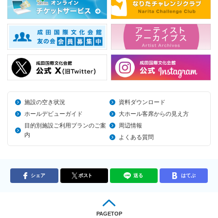
施設の空き状況
資料ダウンロード
ホールデビューガイド
大ホール客席からの見え方
目的別施設ご利用プランのご案
周辺情報
内
よくある質問
シェア
ポスト
送る
はてぶ
PAGETOP