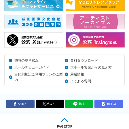
施設の空き状況
資料ダウンロード
ホールデビューガイド
大ホール客席からの見え方
目的別施設ご利用プランのご案
周辺情報
内
よくある質問
シェア
ポスト
送る
はてぶ
PAGETOP