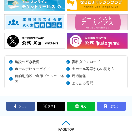
施設の空き状況
資料ダウンロード
ホールデビューガイド
大ホール客席からの見え方
目的別施設ご利用プランのご案
周辺情報
内
よくある質問
シェア
ポスト
送る
はてぶ
PAGETOP