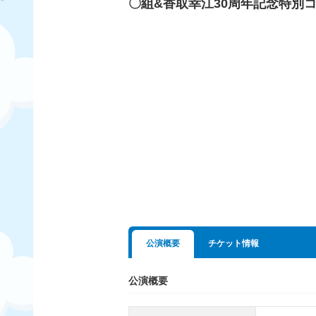
〇組&香取幸江30周年記念特別
公演概要
チケット情報
公演概要