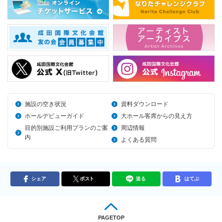
施設の空き状況
資料ダウンロード
ホールデビューガイド
大ホール客席からの見え方
目的別施設ご利用プランのご案
周辺情報
内
よくある質問
シェア
ポスト
送る
はてぶ
PAGETOP