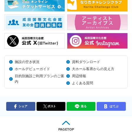
施設の空き状況
資料ダウンロード
ホールデビューガイド
大ホール客席からの見え方
目的別施設ご利用プランのご案
周辺情報
内
よくある質問
シェア
ポスト
送る
はてぶ
PAGETOP