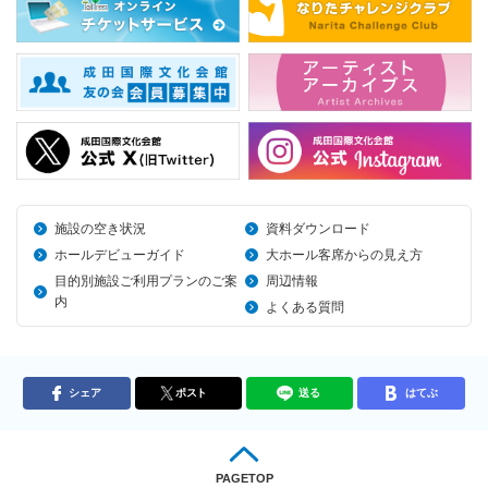
施設の空き状況
資料ダウンロード
ホールデビューガイド
大ホール客席からの見え方
目的別施設ご利用プランのご案
周辺情報
内
よくある質問
シェア
ポスト
送る
はてぶ
PAGETOP