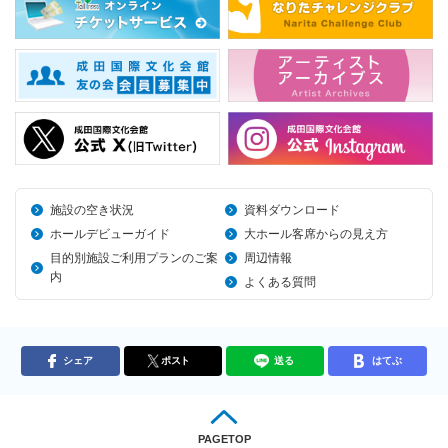
施設の空き状況
資料ダウンロード
ホールデビューガイド
大ホール客席からの見え方
目的別施設ご利用プランのご案
周辺情報
内
よくある質問
シェア
ポスト
送る
はてぶ
PAGETOP