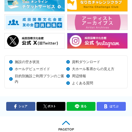
施設の空き状況
資料ダウンロード
ホールデビューガイド
大ホール客席からの見え方
目的別施設ご利用プランのご案
周辺情報
内
よくある質問
シェア
ポスト
送る
はてぶ
PAGETOP