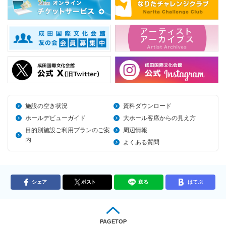
施設の空き状況
資料ダウンロード
ホールデビューガイド
大ホール客席からの見え方
目的別施設ご利用プランのご案
周辺情報
内
よくある質問
シェア
ポスト
送る
はてぶ
PAGETOP