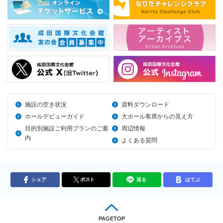
施設の空き状況
資料ダウンロード
ホールデビューガイド
大ホール客席からの見え方
目的別施設ご利用プランのご案
周辺情報
内
よくある質問
シェア
ポスト
送る
はてぶ
PAGETOP