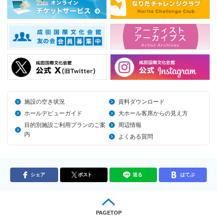
施設の空き状況
資料ダウンロード
ホールデビューガイド
大ホール客席からの見え方
目的別施設ご利用プランのご案
周辺情報
内
よくある質問
シェア
ポスト
送る
はてぶ
PAGETOP