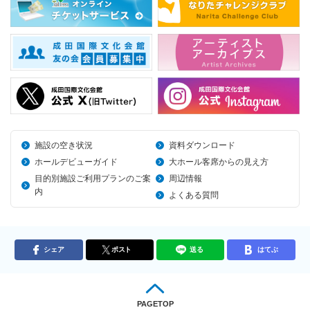
施設の空き状況
資料ダウンロード
ホールデビューガイド
大ホール客席からの見え方
目的別施設ご利用プランのご案
周辺情報
内
よくある質問
シェア
ポスト
送る
はてぶ
PAGETOP