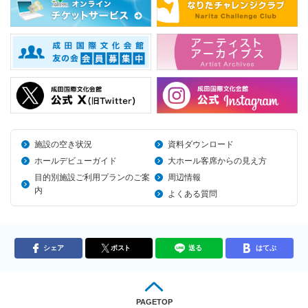
施設の空き状況
資料ダウンロード
ホールデビューガイド
大ホール客席からの見え方
目的別施設ご利用プランのご案
周辺情報
内
よくある質問
シェア
ポスト
送る
はてぶ
PAGETOP