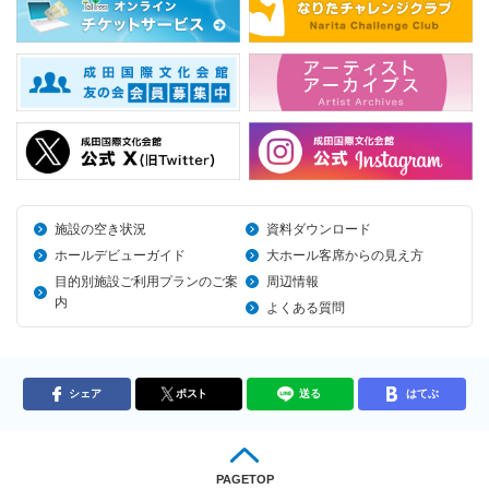
施設の空き状況
資料ダウンロード
ホールデビューガイド
大ホール客席からの見え方
目的別施設ご利用プランのご案
周辺情報
内
よくある質問
シェア
ポスト
送る
はてぶ
PAGETOP