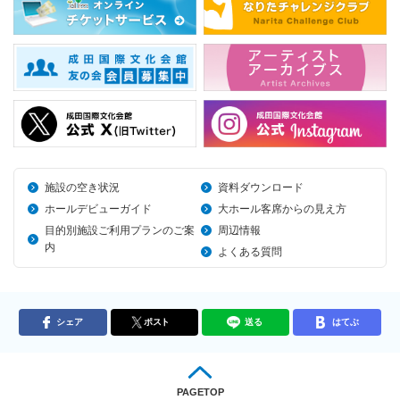
施設の空き状況
資料ダウンロード
ホールデビューガイド
大ホール客席からの見え方
目的別施設ご利用プランのご案
周辺情報
内
よくある質問
シェア
ポスト
送る
はてぶ
PAGETOP