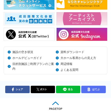
施設の空き状況
資料ダウンロード
ホールデビューガイド
大ホール客席からの見え方
目的別施設ご利用プランのご案
周辺情報
内
よくある質問
シェア
ポスト
送る
はてぶ
PAGETOP