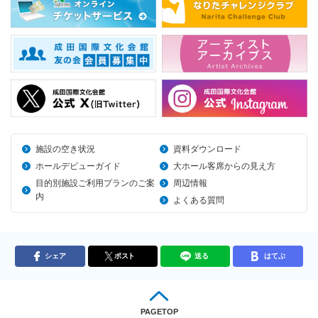
施設の空き状況
資料ダウンロード
ホールデビューガイド
大ホール客席からの見え方
目的別施設ご利用プランのご案
周辺情報
内
よくある質問
シェア
ポスト
送る
はてぶ
PAGETOP