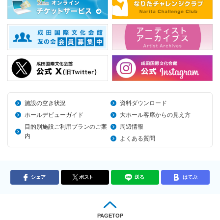
施設の空き状況
資料ダウンロード
ホールデビューガイド
大ホール客席からの見え方
目的別施設ご利用プランのご案
周辺情報
内
よくある質問
シェア
ポスト
送る
はてぶ
PAGETOP