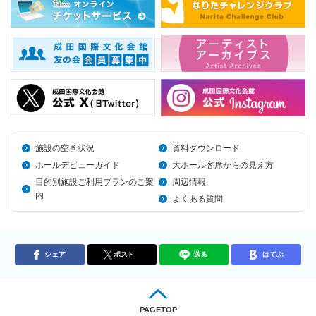
施設の空き状況
資料ダウンロード
ホールデビューガイド
大ホール客席からの見え方
目的別施設ご利用プランのご案
周辺情報
内
よくある質問
シェア
ポスト
送る
はてぶ
PAGETOP