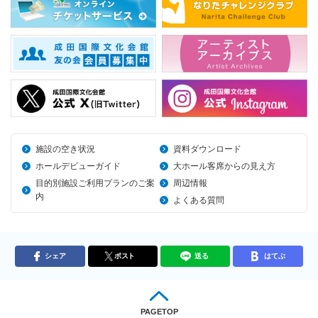
施設の空き状況
資料ダウンロード
ホールデビューガイド
大ホール客席からの見え方
目的別施設ご利用プランのご案
周辺情報
内
よくある質問
シェア
ポスト
送る
はてぶ
PAGETOP