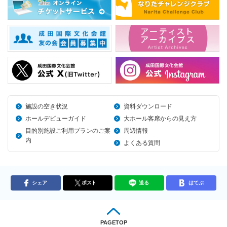
施設の空き状況
資料ダウンロード
ホールデビューガイド
大ホール客席からの見え方
目的別施設ご利用プランのご案
周辺情報
内
よくある質問
シェア
ポスト
送る
はてぶ
PAGETOP