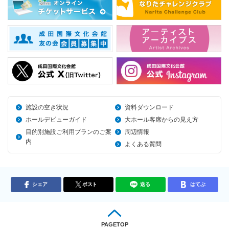
施設の空き状況
資料ダウンロード
ホールデビューガイド
大ホール客席からの見え方
目的別施設ご利用プランのご案
周辺情報
内
よくある質問
シェア
ポスト
送る
はてぶ
PAGETOP