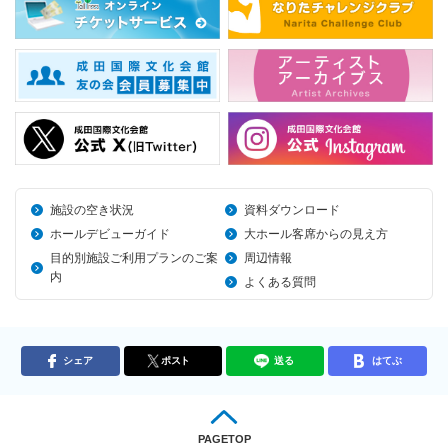
施設の空き状況
資料ダウンロード
ホールデビューガイド
大ホール客席からの見え方
目的別施設ご利用プランのご案
周辺情報
内
よくある質問
シェア
ポスト
送る
はてぶ
PAGETOP