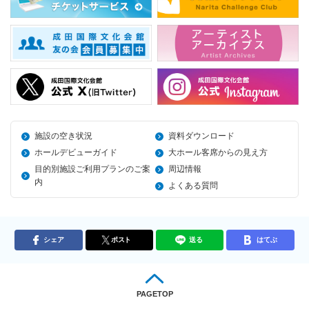
施設の空き状況
資料ダウンロード
ホールデビューガイド
大ホール客席からの見え方
目的別施設ご利用プランのご案
周辺情報
内
よくある質問
シェア
ポスト
送る
はてぶ
PAGETOP