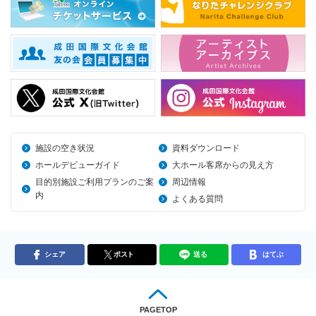
施設の空き状況
資料ダウンロード
ホールデビューガイド
大ホール客席からの見え方
目的別施設ご利用プランのご案
周辺情報
内
よくある質問
シェア
ポスト
送る
はてぶ
PAGETOP