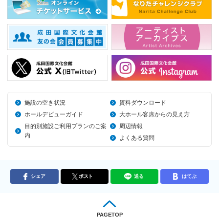
施設の空き状況
資料ダウンロード
ホールデビューガイド
大ホール客席からの見え方
目的別施設ご利用プランのご案
周辺情報
内
よくある質問
シェア
ポスト
送る
はてぶ
PAGETOP