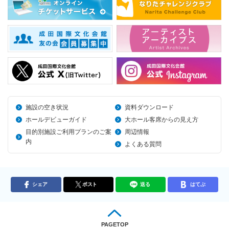
施設の空き状況
資料ダウンロード
ホールデビューガイド
大ホール客席からの見え方
目的別施設ご利用プランのご案
周辺情報
内
よくある質問
シェア
ポスト
送る
はてぶ
PAGETOP