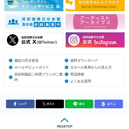
施設の空き状況
資料ダウンロード
ホールデビューガイド
大ホール客席からの見え方
目的別施設ご利用プランのご案
周辺情報
内
よくある質問
シェア
ポスト
送る
はてぶ
PAGETOP