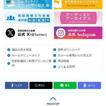
施設の空き状況
資料ダウンロード
ホールデビューガイド
大ホール客席からの見え方
目的別施設ご利用プランのご案
周辺情報
内
よくある質問
シェア
ポスト
送る
はてぶ
PAGETOP